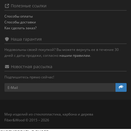
Полезные ссылки
Способы оплаты
Способы доставки
Как сделать заказ?
Наша гарантия
Недовольны своей покупкой? Вы можете вернуть ее в течение 30
дней с даты продажи, согласно
нашим правилам
.
Новостная рассылка
Подпишитесь прямо сейчас!
Мир изделий из стеклопластика, карбона и дерева
Fiber&Wood © 2015 – 2026