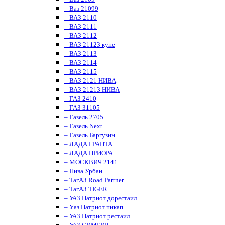
– Ваз 21099
– ВАЗ 2110
– ВАЗ 2111
– ВАЗ 2112
– ВАЗ 21123 купе
– ВАЗ 2113
– ВАЗ 2114
– ВАЗ 2115
– ВАЗ 2121 НИВА
– ВАЗ 21213 НИВА
– ГАЗ 2410
– ГАЗ 31105
– Газель 2705
– Газель Next
– Газель Баргузин
– ЛАДА ГРАНТА
– ЛАДА ПРИОРА
– МОСКВИЧ 2141
– Нива Урбан
– ТагАЗ Road Partner
– ТагАЗ TIGER
– УАЗ Патриот дорестаил
– Уаз Патриот пикап
– УАЗ Патриот рестаил